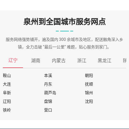
泉州到全国城市服务网点
服务网络强势铺开，遍及国内 300 余城市及地区，配送触角深入乡
镇，全力击破 “最后一公里” 难题，贴心服务到家门。
辽宁
湖南
内蒙古
浙江
黑龙江
陕
鞍山
本溪
朝阳
大连
丹东
抚顺
阜新
葫芦岛
锦州
辽阳
盘锦
沈阳
铁岭
营口