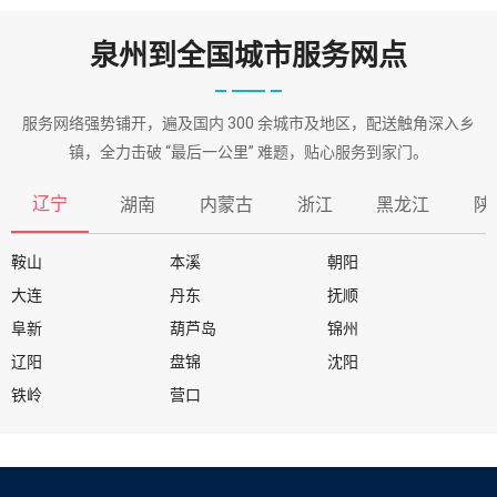
泉州到全国城市服务网点
服务网络强势铺开，遍及国内 300 余城市及地区，配送触角深入乡
镇，全力击破 “最后一公里” 难题，贴心服务到家门。
辽宁
湖南
内蒙古
浙江
黑龙江
陕
鞍山
本溪
朝阳
大连
丹东
抚顺
阜新
葫芦岛
锦州
辽阳
盘锦
沈阳
铁岭
营口