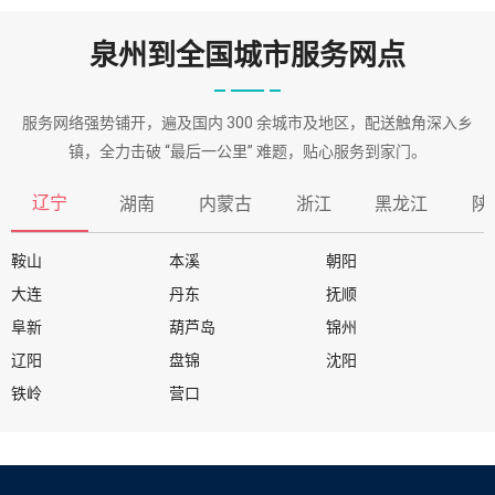
泉州到全国城市服务网点
服务网络强势铺开，遍及国内 300 余城市及地区，配送触角深入乡
镇，全力击破 “最后一公里” 难题，贴心服务到家门。
辽宁
湖南
内蒙古
浙江
黑龙江
陕
鞍山
本溪
朝阳
大连
丹东
抚顺
阜新
葫芦岛
锦州
辽阳
盘锦
沈阳
铁岭
营口