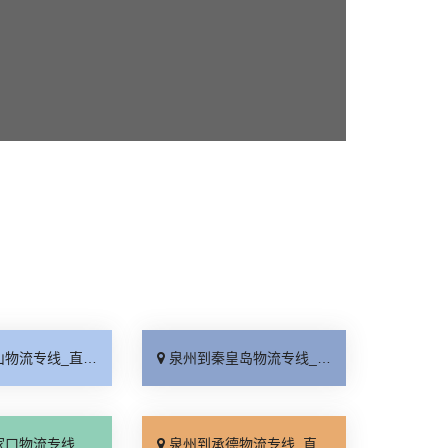
_直达特快专线「市县闪送」
泉州到秦皇岛物流专线_直通专线「高效快运」
_直达特快专线「门到门接送」
泉州到承德物流专线_直达到站「运费多少」