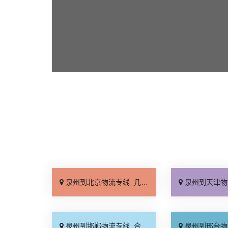
泉州到北京物流专线_几天到达「按时送达」
泉州到天津物流专线_运价
泉州到邯郸物流专线_合理收费「零担配货」
泉州到邢台物流专线_天