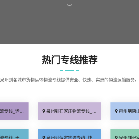
︾
热门专线推荐
泉州到各城市货物运输物流专线提供安全、快速、实惠的物流运输服务。
查询「实时跟踪 」
泉州到石家庄物流专线_无需中转「来电咨询」
泉州到唐山物流专线
天发车「高速快运」
泉州到保定物流专线_快运有保障「一站直达」
泉州到张家口物流专线