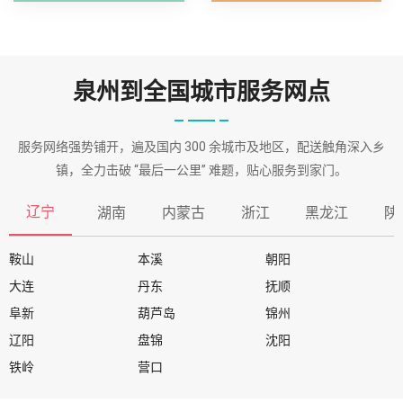
泉州到全国城市服务网点
服务网络强势铺开，遍及国内 300 余城市及地区，配送触角深入乡
镇，全力击破 “最后一公里” 难题，贴心服务到家门。
辽宁
湖南
内蒙古
浙江
黑龙江
陕
鞍山
本溪
朝阳
大连
丹东
抚顺
阜新
葫芦岛
锦州
辽阳
盘锦
沈阳
铁岭
营口