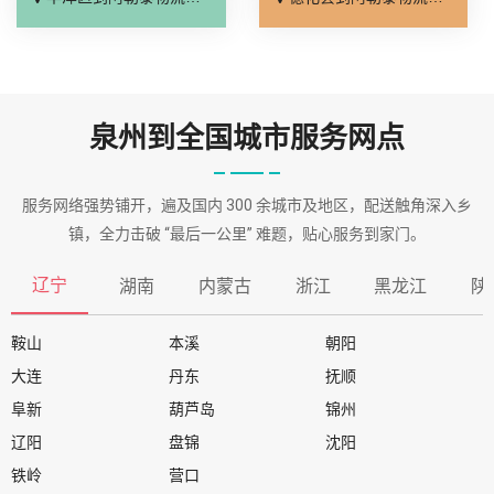
泉州到全国城市服务网点
服务网络强势铺开，遍及国内 300 余城市及地区，配送触角深入乡
镇，全力击破 “最后一公里” 难题，贴心服务到家门。
辽宁
湖南
内蒙古
浙江
黑龙江
陕
鞍山
本溪
朝阳
大连
丹东
抚顺
阜新
葫芦岛
锦州
辽阳
盘锦
沈阳
铁岭
营口