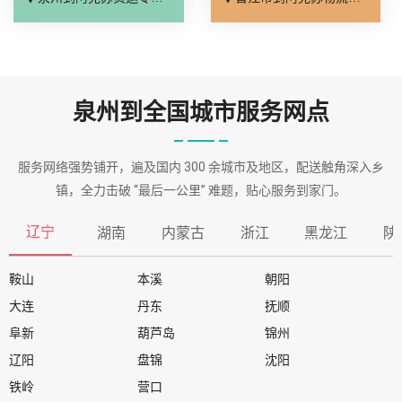
泉州到全国城市服务网点
服务网络强势铺开，遍及国内 300 余城市及地区，配送触角深入乡
镇，全力击破 “最后一公里” 难题，贴心服务到家门。
辽宁
湖南
内蒙古
浙江
黑龙江
陕
鞍山
本溪
朝阳
大连
丹东
抚顺
阜新
葫芦岛
锦州
辽阳
盘锦
沈阳
铁岭
营口