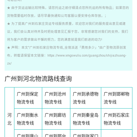
★ 由于货运运输比较特殊，请您托运之前仔细清点您所托运的所有物品；如果您的
货物需要临时存放，请尽早最快通知公司客服以便安排仓库存放。；
★ 为了提高广州到石家庄货运专线服务质量，欢迎您对我们的服务提出意见或建
议，我们会认真对待并及时把处理意见汇报于您，非常感谢您对我们的支持，我们
将为客户的需求做出不懈的努力，您的满意就是我们前进的动力!
★ 声明：本文"广州到石家庄物流专线_全境派送「费用多少」"由广圣物流原创发
布，转载请保留本文链接：https://www.xmgswuliu.com/guangzhou/shijiazhuang-
zx/
广州到河北物流路线查询
广州到保定
广州到沧州
广州到承德物
广州到邯郸物
物流专线
物流专线
流专线
流专线
河
广州到衡水
广州到廊坊
广州到秦皇岛
广州到石家庄
北
物流专线
物流专线
物流专线
物流专线
广州到唐山
广州到邢台
广州到张家口