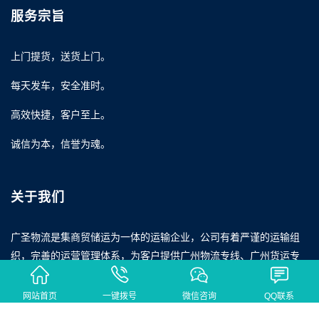
服务宗旨
上门提货，送货上门。
每天发车，安全准时。
高效快捷，客户至上。
诚信为本，信誉为魂。
关于我们
广圣物流是集商贸储运为一体的运输企业，公司有着严谨的运输组
织，完善的运营管理体系，为客户提供广州物流专线、广州货运专
线、广州仓储配送、广州轿车托运、广州大件运输、广州搬厂搬
家、广州行李托运、广州回程车运输等多方位物流服务！
网站首页
一键拨号
微信咨询
QQ联系