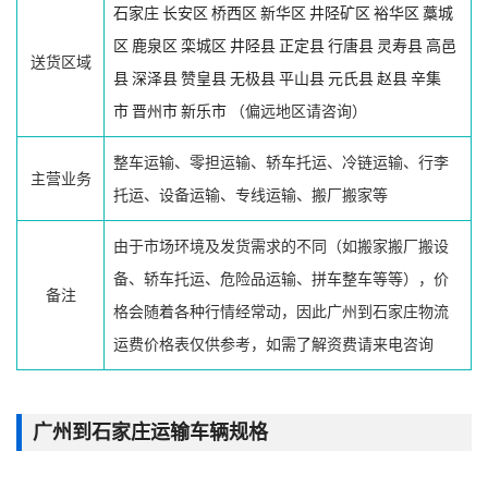
石家庄
长安区
桥西区
新华区
井陉矿区
裕华区
藁城
区
鹿泉区
栾城区
井陉县
正定县
行唐县
灵寿县
高邑
送货区域
县
深泽县
赞皇县
无极县
平山县
元氏县
赵县
辛集
市
晋州市
新乐市
（偏远地区请咨询）
整车运输、零担运输、轿车托运、冷链运输、行李
主营业务
托运、设备运输、专线运输、搬厂搬家等
由于市场环境及发货需求的不同（如搬家搬厂搬设
备、轿车托运、危险品运输、拼车整车等等），价
备注
格会随着各种行情经常动，因此广州到石家庄物流
运费价格表仅供参考，如需了解资费请来电咨询
广州到石家庄运输车辆规格