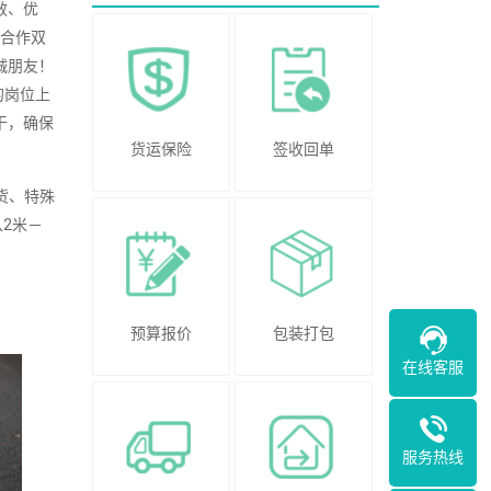
效、优
，合作双
诚朋友！
的岗位上
干，确保
货运保险
签收回单
货、特殊
从2米－
预算报价
包装打包
在线客服
服务热线