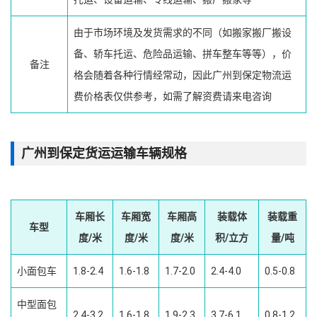
由于市场环境及发货需求的不同（如搬家搬厂搬设
备、轿车托运、危险品运输、拼车整车等等），价
备注
格会随着各种行情经常动，因此广州到保定物流运
费价格表仅供参考，如需了解资费请来电咨询
广州到保定货运运输车辆规格
车厢长
车厢宽
车厢高
装载体
装载重
车型
度/米
度/米
度/米
积/立方
量/吨
小面包车
1.8-2.4
1.6-1.8
1.7-2.0
2.4-4.0
0.5-0.8
中型面包
2.4-3.2
1.6-1.8
1.9-2.3
3.7-6.1
0.8-1.2