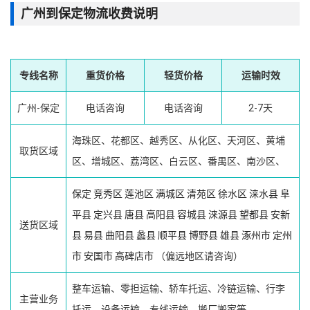
广州到保定物流收费说明
专线名称
重货价格
轻货价格
运输时效
广州-保定
电话咨询
电话咨询
2-7天
海珠区、花都区、越秀区、从化区、天河区、黄埔
取货区域
区、增城区、荔湾区、白云区、番禺区、南沙区、
保定
竞秀区
莲池区
满城区
清苑区
徐水区
涞水县
阜
平县
定兴县
唐县
高阳县
容城县
涞源县
望都县
安新
送货区域
县
易县
曲阳县
蠡县
顺平县
博野县
雄县
涿州市
定州
市
安国市
高碑店市
（偏远地区请咨询）
整车运输、零担运输、轿车托运、冷链运输、行李
主营业务
托运、设备运输、专线运输、搬厂搬家等