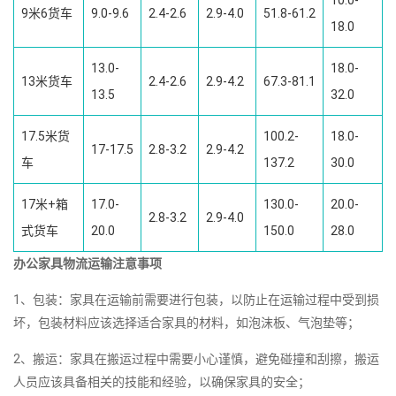
10.0-
9米6货车
9.0-9.6
2.4-2.6
2.9-4.0
51.8-61.2
18.0
13.0-
18.0-
13米货车
2.4-2.6
2.9-4.2
67.3-81.1
13.5
32.0
17.5米货
100.2-
18.0-
17-17.5
2.8-3.2
2.9-4.2
车
137.2
30.0
17米+箱
17.0-
130.0-
20.0-
2.8-3.2
2.9-4.0
式货车
20.0
150.0
28.0
办公家具物流运输注意事项
1、包装：家具在运输前需要进行包装，以防止在运输过程中受到损
坏，包装材料应该选择适合家具的材料，如泡沫板、气泡垫等；
2、搬运：家具在搬运过程中需要小心谨慎，避免碰撞和刮擦，搬运
人员应该具备相关的技能和经验，以确保家具的安全；