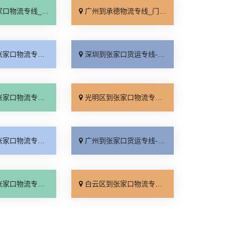
线_诚信经营「专线查询」
广州到承德物流专线_门到门配送「直通专线」
线_运价行情「收费标准」
深圳到张家口货运专线-深圳到张家口物流公司_合理收费「快运直达」
线_专业调车「快速响应」
光明区到张家口物流专线_收费介绍「专线查询」
线_专线快运「高效运输」
广州到张家口货运专线-广州到张家口物流公司_实时跟踪 「多少一方」
线_按时送达「多久能到」
白云区到张家口物流专线_一站直达「限时必达」